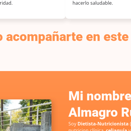
ridad.
hacerlo saludable.
do acompañarte en este
Mi nombre 
Almagro R
Soy
Dietista-Nutricionista
(
nutricion clínica,
celiaquía
y