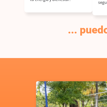
segu
... pue