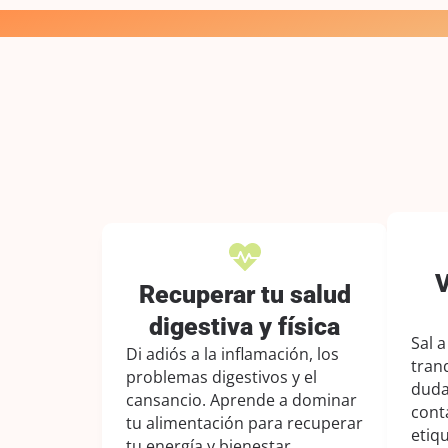
V
Recuperar tu salud
digestiva y física
Sal 
Di adiós a la inflamación, los
tranq
problemas digestivos y el
duda
cansancio. Aprende a dominar
cont
tu alimentación para recuperar
etiq
tu energía y bienestar.