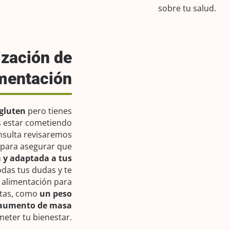
sobre tu salud.
ización de
imentación
 gluten
pero tienes
s estar cometiendo
nsulta revisaremos
 para asegurar que
a y adaptada a tus
odas tus dudas y te
 alimentación para
etas, como
un peso
l aumento de masa
meter tu bienestar.