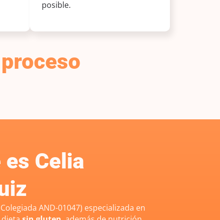
posible.
 proceso
es Celia
uiz
Colegiada AND-01047) especializada en
 dieta
sin gluten
, además de nutrición