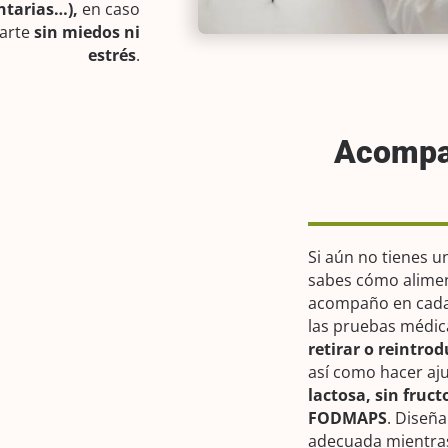
ntarias…),
en caso
darte
sin miedos ni
estrés
.
Acompa
Si aún no tienes u
sabes cómo alimen
acompaño en cada
las pruebas médic
retirar o reintrod
así como hacer a
lactosa, sin fruc
FODMAPS
. Diseñ
adecuada mientras