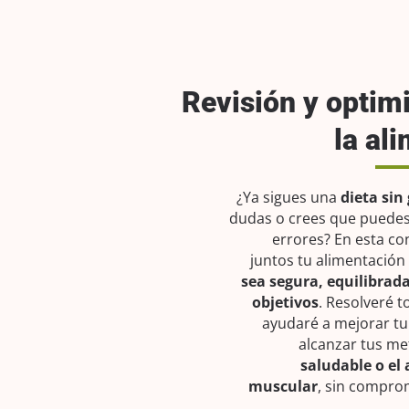
Revisión y optim
la al
¿Ya sigues una
dieta sin
dudas o crees que puede
errores? En esta co
juntos tu alimentación
sea segura, equilibrad
objetivos
. Resolveré t
ayudaré a mejorar tu
alcanzar tus m
saludable o e
muscular
, sin compro