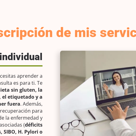
cripción de mis servi
individual
necesitas aprender a
nsulta es para ti. Te
ieta sin gluten, la
el etiquetado y a
mer fuera
. Además,
 recuperación para
de la enfermedad y
 asociadas (
déficits
, SIBO, H. Pylori o